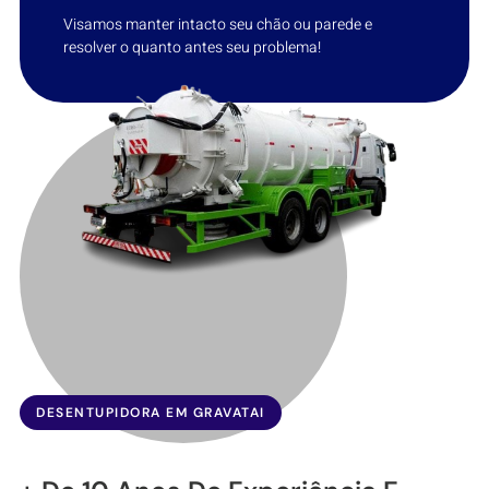
Visamos manter intacto seu chão ou parede e
resolver o quanto antes seu problema!
DESENTUPIDORA EM GRAVATAI