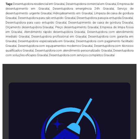
Tags:
Desentupidora residencial em Gravataí, Desentupidora comercial em Gravataí, Empresa de
desentupimento em Gravataí, Desentupidora emergência 24h Gravataí, Serviço de
desentupimento urgente Gravataí, Hidrojateamento em Gravataí, Limpeza de caixa de gordura
Gravataí, Desentupidora para ralo entupido Gravataí, Desentupidora para pia entupida Gravataí,
Desentupidora para vaso entupido Gravataí, Desentupimento de caixa de gordura Gravataí,
Orçamento desentupidora Gravataí, Preço desentupimento Gravataí, Empresa de limpa fossa
em Gravataí, Atendimento rápido desentupidora Gravataí, Desentupidora com atendimento
imediato Gravataí, Desentupidora profissional em Gravataí, Desentupidora com garantia em
Gravataí, Desentupidora especializada em Gravataí, Desentupidora com pagamento facilitado
Gravataí, Desentupidora com equipamentos modernos Gravataí, Desentupidora com técnicos
qualificados Gravataí, Desentupidora com atendimento personalizado Gravataí, Desentupidora
com soluções eficazes Gravataí, Desentupidora com serviços completos Gravataí