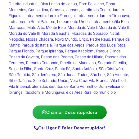
Distrito Industrial, Diva Lessa de Jesus, Dom Feliciano, Dona
Mercedes, Garibaldina, Girassol, Jansen, Jardim do Cedro, Jardim
Figueira, Loteamento Jardim Florença, Loteamento Jardim Timbaúva,
Loteamento Rural Palermo, Loteamento Umbu, Loteamento Vila Rica,
Marrocos, Mato Alto, Monte Belo, Morada do Vale I, Morada do Vale II,
Morada do Vale III, Morada Gaúcha, Moradas do Sobrado, Natal,
Neópolis, Nossa Chácara, Novo Mundo, Oriço, Padre Réus, Parque da
Matriz, Parque do Itatiaia, Parque dos Anjos, Parque dos Eucalíptos,
Parque Florido, Parque Ipiranga, Parque Itacolomi, Parque Olinda,
Passo da Caveira, Passo das Pedras, Passo do Hilário, Passos dos
Ferreiros, Recanto Corcunda, Rincão da Madalena, Sagrada Família,
Salgado Filho, Santa Cruz, Santa Fé, Santo Antônio, São Cristóvão,
São Geraldo, São Jerônimo, São Judas Tadeu, São Luiz, São Vicente,
Sítio Gaúcho, Sítio Sobrado, União, Vera Cruz, Vila Branca, Vila Cledi,
Vila Imperial, além dos distritos de Barro Vermelho, Dom Feliciano,
Ipiranga, Itacolomi e Morungava, e da Área Rural do município
Chamar Desentupidora
Ou Ligar E Falar Desentupidor!