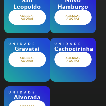
São
Novo
Leopoldo
Hamburgo
ACESSAR
ACESSAR
AGORA!
AGORA!
UNIDADE
UNIDADE
Gravatai
Cachoeirinha
ACESSAR
ACESSAR
AGORA!
AGORA!
UNIDADE
Alvorada