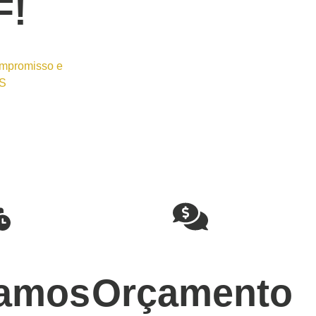
F!
ompromisso e
OS
amos
Orçamento